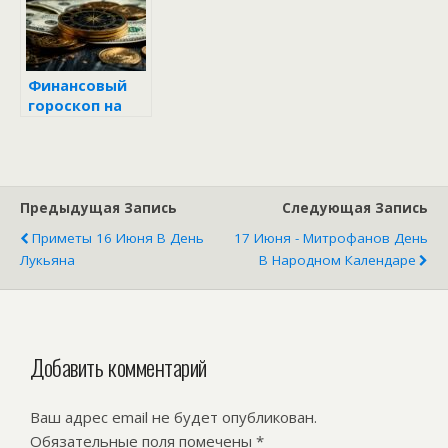
всю зиму
делать 6
богато жить
декабря на
будешь
Митрофана
Финансовый
гороскоп на
неделю с 16 по
22 июня 2025
Предыдущая Запись
Следующая Запись
Приметы 16 Июня В День
17 Июня - Митрофанов День
Лукьяна
В Народном Календаре
Добавить комментарий
Ваш адрес email не будет опубликован.
Обязательные поля помечены
*