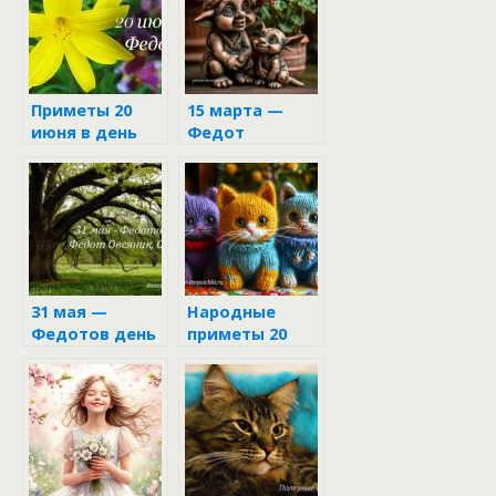
Приметы 20
15 марта —
июня в день
Федот
Федота
Ветронос:
приметы и
запреты дня
31 мая —
Народные
Федотов день
приметы 20
в народном
ноября
календаре