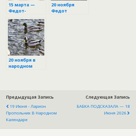
15 марта —
20 ноября
Федот-
Федот
Ветронос: что
Ледостав
обязательно
нужно сделать,
что нельзя и
почему,
народные
приметы и
поверья
20 ноября в
народном
календаре
Предыдущая Запись
Следующая Запись
19 Июня - Ларион
БАБКА ПОДСКАЗАЛА — 18
Пропольник В Народном
Июня 2026
Календаре