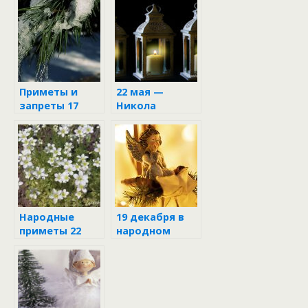
можно и
нельзя делать
в этот день
Приметы и
22 мая —
запреты 17
Никола
февраля
Вешний
Народные
19 декабря в
приметы 22
народном
мая на Николу
календаре
Вешнего