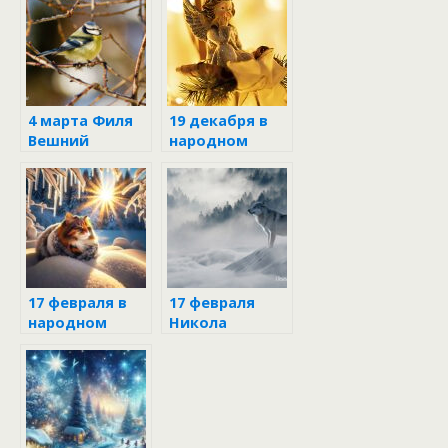
календаре
4 марта Филя
19 декабря в
Вешний
народном
календаре
17 февраля в
17 февраля
народном
Никола
календаре:
Студёный
Никола
Студёный