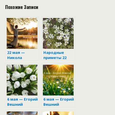
Похожие Записи
22 мая —
Народные
Никола
приметы 22
Вешний: что
мая на Николу
можно и
Вешнего
нельзя делать
в этот день
6 мая — Егорий
6 мая — Егорий
Вешний
Вешний
(Юрьев день) в
народном