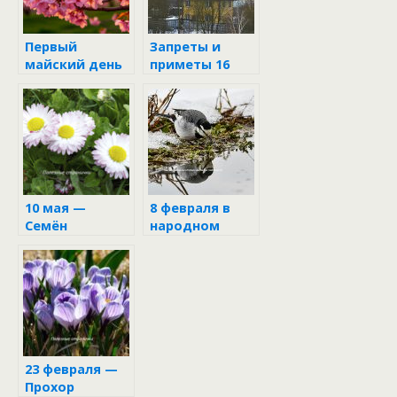
Первый
Запреты и
майский день
приметы 16
бабы Марфы и
февраля
деда Семёна
10 мая —
8 февраля в
Семён
народном
календаре
23 февраля —
Прохор