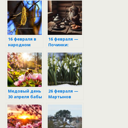
16 февраля в
16 февраля —
народном
Починки:
календаре
приметы и
обычаи дня
Медовый день
26 февраля —
30 апреля бабы
Мартынов
Марфы и деда
день
Семёна