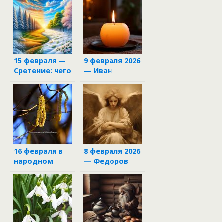
15 февраля —
9 февраля 2026
Сретение: чего
— Иван
следует
Златоуст: как
избегать в
привлечь
этот день
достаток в
дом и каких
ошибок
нельзя
допустить
16 февраля в
8 февраля 2026
народном
— Федоров
календаре
день: что
нельзя делать,
чтобы не
потерять
удачу