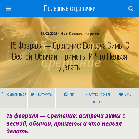
Полезные странички
14.02.2026 • Нет Комментариев
15 Февраля — Сретение: Встреча Зимы С
Весной, Обычаи, Приметы И Что Нельзя
Делать
Поделиться
Твитнуть
Pin
Отпр. по эл.
SMS
почте
15 февраля — Сретение: встреча зимы с
весной, обычаи, приметы и что нельзя
делать.