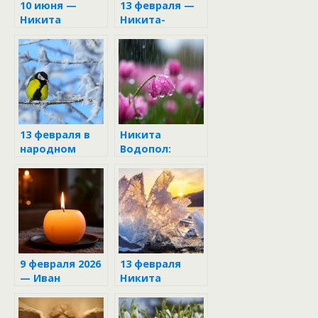
10 июня —
13 февраля —
Никита
Никита-
Гусятник:
пожарник
приметы и
запреты
13 февраля в
Никита
народном
Водопол:
календаре
народный
праздник 16
апреля
9 февраля 2026
13 февраля
— Иван
Никита
Златоуст: как
пожарник
привлечь