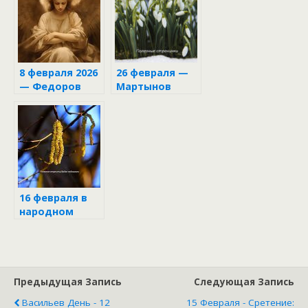
достаток в
дом и каких
ошибок
нельзя
допустить
8 февраля 2026
26 февраля —
— Федоров
Мартынов
день: что
день
нельзя делать,
чтобы не
потерять
удачу
16 февраля в
народном
календаре
Предыдущая Запись
Следующая Запись
Васильев День - 12
15 Февраля - Сретение: