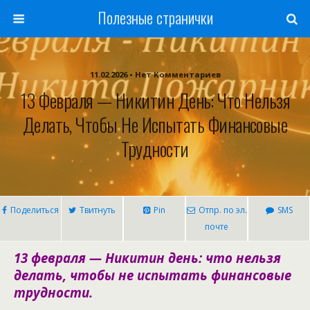
Полезные странички
11.02.2026 • Нет Комментариев
13 Февраля — Никитин День: Что Нельзя
Делать, Чтобы Не Испытать Финансовые
Трудности
Поделиться
Твитнуть
Pin
Отпр. по эл.
SMS
почте
13 февраля — Никитин день: что нельзя
делать, чтобы не испытать финансовые
трудности.