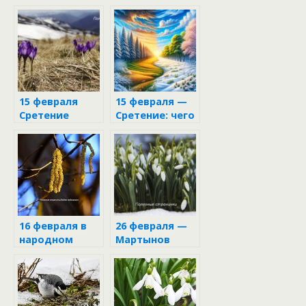
15 февраля
15 февраля —
Сретение
Сретение: чего
следует
избегать в
этот день
16 февраля в
26 февраля —
народном
Мартынов
календаре
день