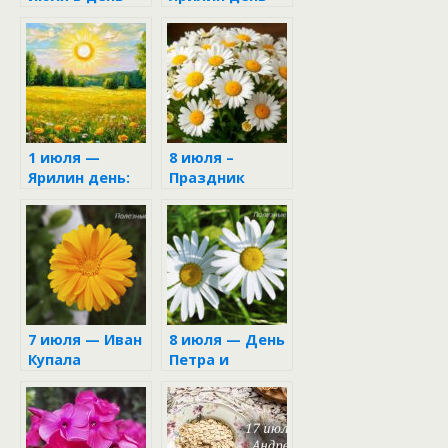
Макушки лета
1 июля —
8 июля –
Ярилин день:
Праздник
традиции,
Петра и
приметы и
Февронии в
запреты
народном
календаре
7 июля — Иван
8 июля — День
Купала
Петра и
Февронии