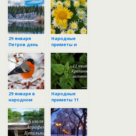
29 января
Народные
Петров день
приметы и
поверья 12
июля
29 января в
Народные
народном
приметы 11
календаре
июля