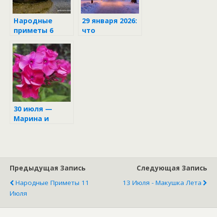
Народные
29 января 2026:
приметы 6
что
июля в день
категорически
Аграфены
нельзя делать
в день Петра
30 июля —
Марина и
Лазарь
Предыдущая Запись
Следующая Запись
Народные Приметы 11
13 Июля - Макушка Лета
Июля