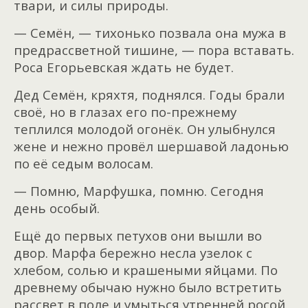
твари, и силы природы.
— Семён, — тихонько позвала она мужа в
предрассветной тишине, — пора вставать.
Роса Егорьевская ждать не будет.
Дед Семён, кряхтя, поднялся. Годы брали
своё, но в глазах его по-прежнему
теплился молодой огонёк. Он улыбнулся
жене и нежно провёл шершавой ладонью
по её седым волосам.
— Помню, Марфушка, помню. Сегодня
день особый.
Ещё до первых петухов они вышли во
двор. Марфа бережно несла узелок с
хлебом, солью и крашеными яйцами. По
древнему обычаю нужно было встретить
рассвет в поле и умыться утренней росой