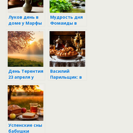
Луков день в
Мудрость дня
доме у Марфы
Фомаиды в
и Семёна
жизни бабы
Марфы и деда
Семёна
День Терентия
Василий
23 апреля у
Парильщик: в
бабы Марфы и
гостях у бабы
деда Семёна
Марфы и деда
Семёна
Успенские сны
бабушки