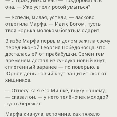
— С праздником вас! — поздоровалась
она. — Уже успели росой умыться?
— Успели, милая, успели, — ласково
ответила Марфа. — Иди с Богом, пусть
твоя Зорька молоком богатым одарит.
В избе Марфа первым делом зажгла свечу
перед иконой Георгия Победоносца, что
досталась ей от прабабушки. Семён тем
временем достал из сундука новый кнут,
сплетённый заранее — по поверью, в
Юрьев день новый кнут защитит скот от
хищников.
— Отнесу-ка я его Мишке, внуку нашему,
— сказал он, — у него телёночек молодой,
пусть бережёт.
Марфа кивнула, вспомнив, как тяжело