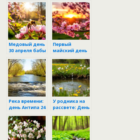
Медовый день
Первый
30 апреля бабы
майский день
Марфы и деда
бабы Марфы и
Семёна
деда Семёна
Река времени:
У родника на
день Антипа 24
рассвете: День
апреля в
Вадима
жизни Марфы
Ключника в
и Семёна
доме бабы
Марфы и деда
Семёна