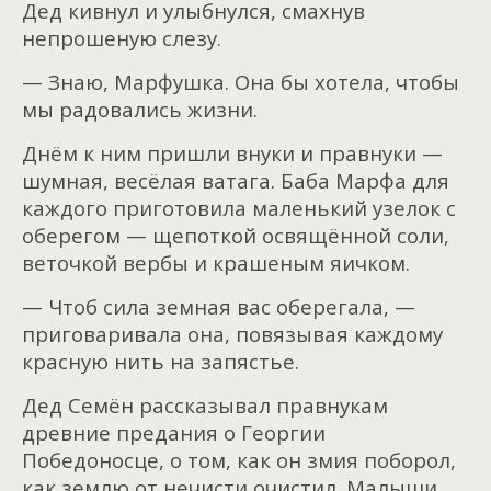
Дед кивнул и улыбнулся, смахнув
непрошеную слезу.
— Знаю, Марфушка. Она бы хотела, чтобы
мы радовались жизни.
Днём к ним пришли внуки и правнуки —
шумная, весёлая ватага. Баба Марфа для
каждого приготовила маленький узелок с
оберегом — щепоткой освящённой соли,
веточкой
вербы и крашеным яичком.
— Чтоб сила земная вас оберегала, —
приговаривала она, повязывая каждому
красную нить на запястье.
Дед Семён рассказывал правнукам
древние предания о Георгии
Победоносце, о том, как он змия поборол,
как землю от нечисти очистил. Малыши