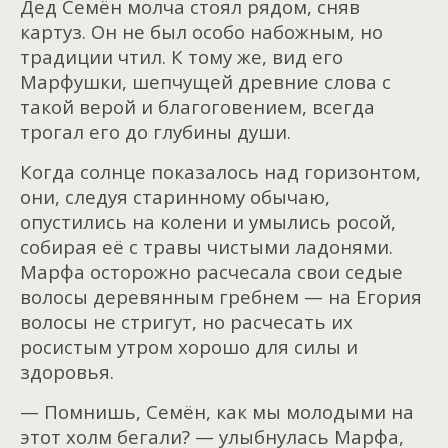
Дед Семён молча стоял рядом, сняв
картуз. Он не был особо набожным, но
традиции чтил. К тому же, вид его
Марфушки, шепчущей древние слова с
такой верой и благоговением, всегда
трогал его до глубины души.
Когда солнце показалось над горизонтом,
они, следуя старинному обычаю,
опустились на колени и умылись росой,
собирая её с травы чистыми ладонями.
Марфа осторожно расчесала свои седые
волосы деревянным гребнем — на Егория
волосы не стригут, но расчесать их
росистым утром хорошо для силы и
здоровья.
— Помнишь, Семён, как мы молодыми на
этот холм бегали? — улыбнулась Марфа,