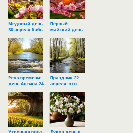
Медовый день
Первый
30 апреля бабы
майский день
Марфы и деда
бабы Марфы и
Семёна
деда Семёна
Река времени:
Праздник 22
день Антипа 24
апреля: что
апреля в
можно и
жизни Марфы
нельзя делать
и Семёна
в день
Вадима-
Ключника
Утренняя роса
Луков день в