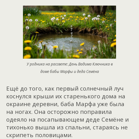
У родника на рассвете: День Вадима Ключника в
доме бабы Марфы и деда Семёна
Ещё до того, как первый солнечный луч
коснулся крыши их старенького дома на
окраине деревни, баба Марфа уже была
на ногах. Она осторожно поправила
одеяло на посапывающем деде Семёне и
тихонько вышла из спальни, стараясь не
скрипеть половицами.