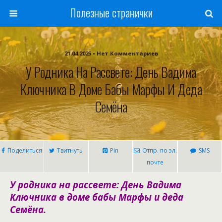
Полезные странички
21.04.2025 • Нет Комментариев
У Родника На Рассвете: День Вадима
Ключника В Доме Бабы Марфы И Деда
Семёна
Поделиться
Твитнуть
Pin
Отпр. по эл.
SMS
почте
У родника на рассвете: День Вадима
Ключника в доме бабы Марфы и деда
Семёна.