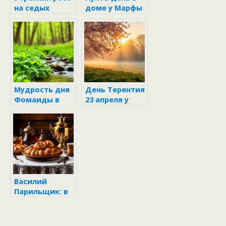
на седых
доме у Марфы
волосах
и Семёна
Мудрость дня
День Терентия
Фомаиды в
23 апреля у
жизни бабы
бабы Марфы и
Марфы и деда
деда Семёна
Семёна
Василий
Парильщик: в
гостях у бабы
Марфы и деда
Семёна