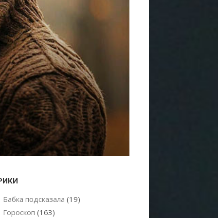
РИКИ
Бабка подсказала
(19)
Гороскоп
(163)