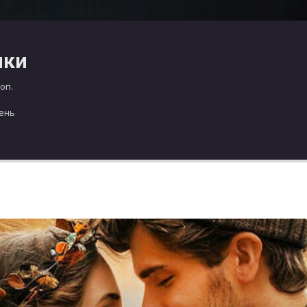
чки
оп.
день