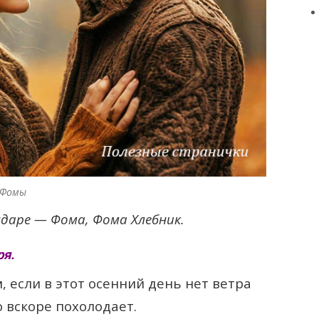
 Фомы
ндаре — Фома, Фома Хлебник.
я.
 если в этот осенний день нет ветра
о вскоре похолодает.