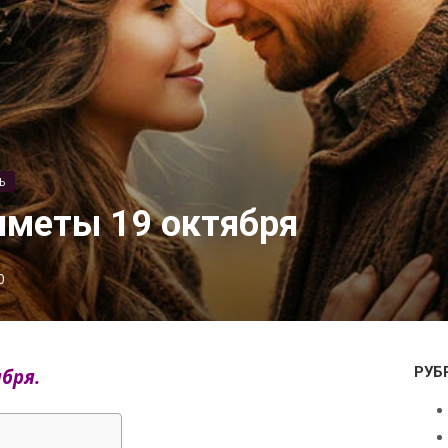
Ь
иметы 19 октября
0
РУБ
бря.