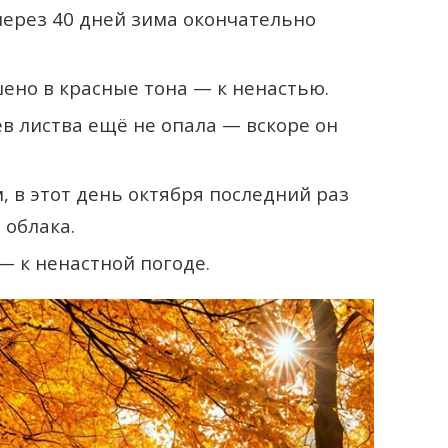
через 40 дней зима окончательно
шено в красные тона — к ненастью.
ев листва ещё не опала — вскоре он
 в этот день октября последний раз
 облака.
— к ненастной погоде.