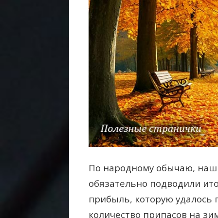
По народному обычаю, наши
обязательно подводили ито
прибыль, которую удалось п
количество припасов на зим