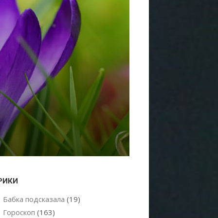
РИКИ
Бабка подсказала
(19)
Гороскоп
(163)