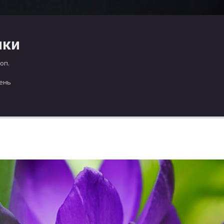
чки
оп.
день