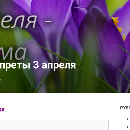
преты 3 апреля
0
РУБ
я.