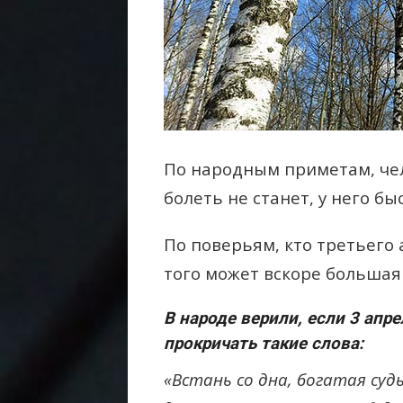
По народным приметам, чел
болеть не станет, у него б
По поверьям, кто третьего
того может вскоре большая
В народе верили, если 3 апре
прокричать такие слова:
«Встань со дна, богатая суд