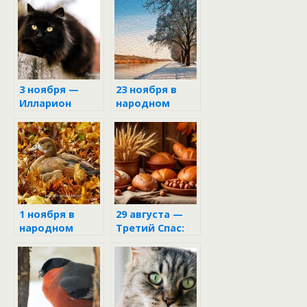
3 ноября —
23 ноября в
Илларион
народном
календаре
1 ноября в
29 августа —
народном
Третий Спас:
календаре
тайны
орехового
гадания и
древние
секреты