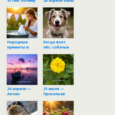
Устин: почему
30 апреля бабы
в народе этот
Марфы и деда
день называли
Семёна
«Брусничные
губы»
Народные
Когда воет
приметы и
пёс: собачьи
поверья о
знамения в
стирке белья
народной
мудрости
24 апреля —
21 июля —
Антип-
Прокопьев
половод
день