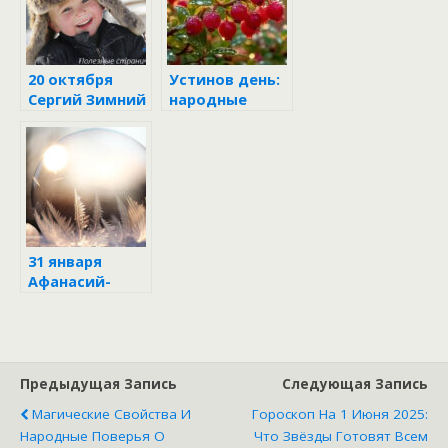
20 октября
Устинов день:
Сергий Зимний
народные
обычаи и
приметы 14
июня
31 января
Афанасий-
ломонос
Предыдущая Запись
Следующая Запись
Магические Свойства И
Гороскоп На 1 Июня 2025:
Народные Поверья О
Что Звёзды Готовят Всем