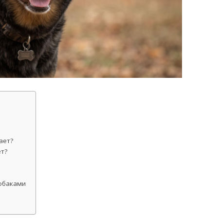
ает?
ет?
собаками