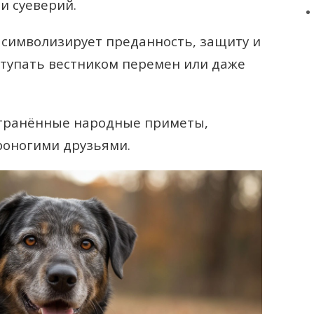
и суеверий.
а символизирует преданность, защиту и
ступать вестником перемен или даже
транённые народные приметы,
роногими друзьями.