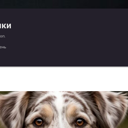
чки
оп.
день