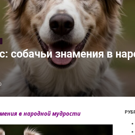
И
с: собачьи знамения в на
0
РУБ
намения в народной мудрости