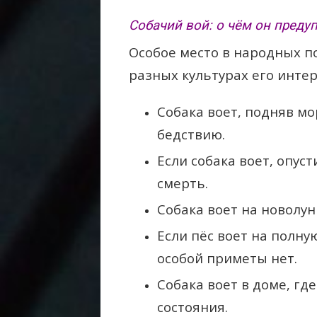
Собачий вой: о чём он преду
Особое место в народных п
разных культурах его инте
Собака воет, подняв мо
бедствию.
Если собака воет, опус
смерть.
Собака воет на новолун
Если пёс воет на полну
особой приметы нет.
Собака воет в доме, гд
состояния.