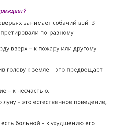
преждает?
оверьях занимает собачий вой. В
рпретировали по-разному:
рду вверх – к пожару или другому
тив голову к земле – это предвещает
ие – к несчастью.
ю луну – это естественное поведение,
е есть больной – к ухудшению его