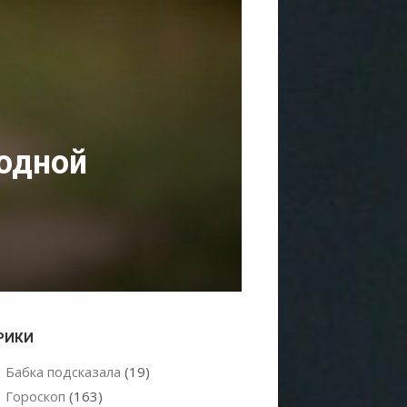
родной
РИКИ
Бабка подсказала
(19)
Гороскоп
(163)