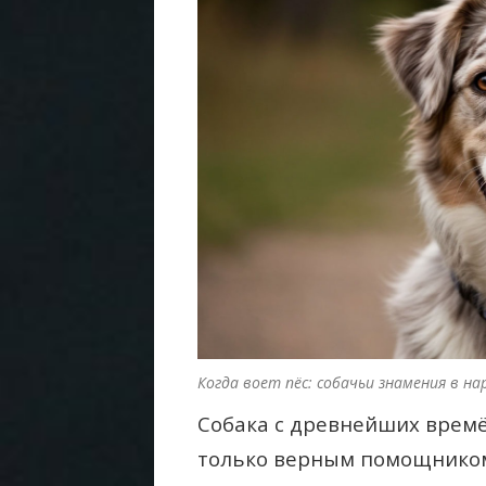
Когда воет пёс: собачьи знамения в н
Собака с древнейших времё
только верным помощником