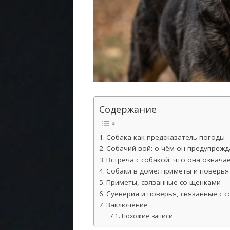
Содержание
Собака как предсказатель погоды
Собачий вой: о чём он предупрежд
Встреча с собакой: что она означа
Собаки в доме: приметы и поверья
Приметы, связанные со щенками
Суеверия и поверья, связанные с 
Заключение
Похожие записи