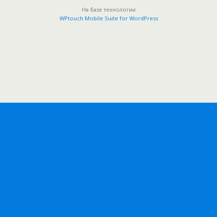
На базе технологии
WPtouch Mobile Suite for WordPress