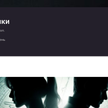
чки
оп.
день