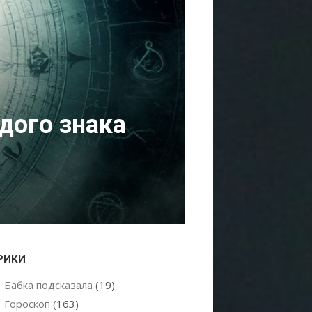
дого знака
РИКИ
Бабка подсказала
(19)
Гороскоп
(163)