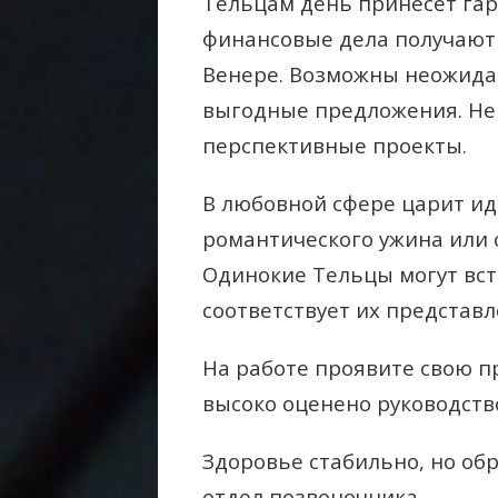
Тельцам день принесёт га
финансовые дела получают
Венере. Возможны неожида
выгодные предложения. Не 
перспективные проекты.
В любовной сфере царит ид
романтического ужина или 
Одинокие Тельцы могут вст
соответствует их представ
На работе проявите свою п
высоко оценено руководств
Здоровье стабильно, но об
отдел позвоночника.