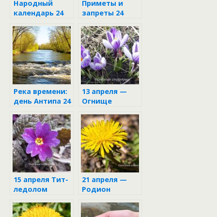
Народный
Приметы и
календарь 24
запреты 24
апреля —
апреля
Антип Водогон
Река времени:
13 апреля —
день Антипа 24
Огнище
апреля в
жизни Марфы
и Семёна
15 апреля Тит-
21 апреля —
ледолом
Родион