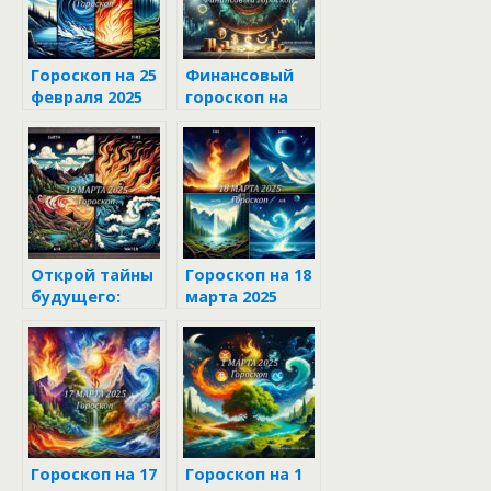
Гороскоп на 25
Финансовый
февраля 2025
гороскоп на
для всех
март 2025 года
знаков
для всех
зодиака
знаков
зодиака
Открой тайны
Гороскоп на 18
будущего:
марта 2025
гороскоп для
всех знаков
зодиака на 19
марта 2025
Гороскоп на 17
Гороскоп на 1