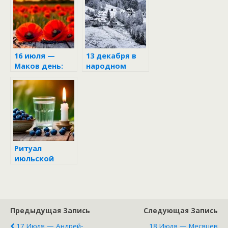
16 июля —
13 декабря в
Маков день:
народном
когда
календаре
крошечные
зёрнышки
становятся
мощными
оберегами
Ритуал
июльской
черники
Предыдущая Запись
Следующая Запись
17 Июля — Андрей-
18 Июля — Месяцев