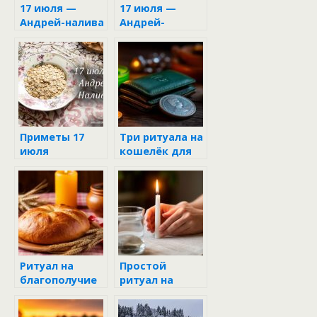
17 июля —
17 июля —
Андрей-налива
Андрей-
налива: когда
природа
щедро
одаривает
своими
сокровищами
Приметы 17
Три ритуала на
июля
кошелёк для
привлечения
денег
Ритуал на
Простой
благополучие
ритуал на
семьи 1 июля в
удачу 19 июля
Ярилин день