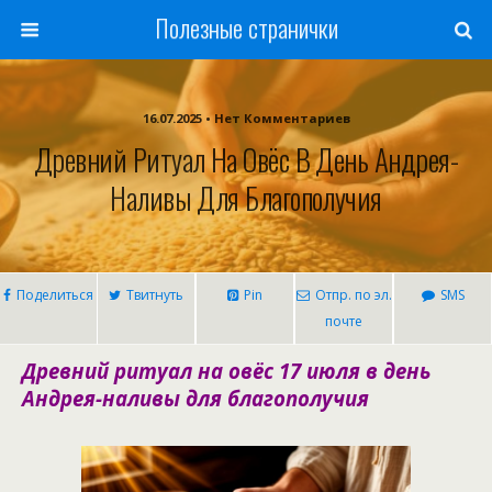
Полезные странички
16.07.2025 • Нет Комментариев
Древний Ритуал На Овёс В День Андрея-
Наливы Для Благополучия
Поделиться
Твитнуть
Pin
Отпр. по эл.
SMS
почте
Древний ритуал на овёс 17 июля в день
Андрея-наливы для благополучия