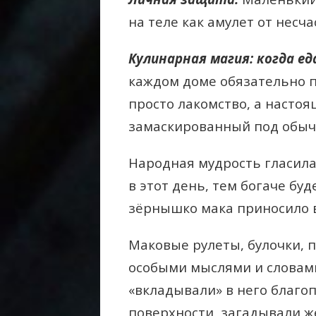
на теле как амулет от несча
Кулинарная магия: когда е
каждом доме обязательно пе
просто лакомство, а насто
замаскированный под обычн
Народная мудрость гласил
в этот день, тем богаче бу
зёрнышко мака приносило в
Маковые рулеты, булочки, п
особыми мыслями и словами
«вкладывали» в него благоп
поверхности, загадывали ж