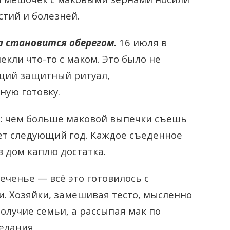
стий и болезней.
да становится оберегом.
16 июля в
кли что-то с маком. Это было не
ящий защитный ритуал,
ую готовку.
а: чем больше маковой выпечки съешь
дет следующий год. Каждое съеденное
 дом каплю достатка.
еченье — всё это готовилось с
. Хозяйки, замешивая тесто, мысленно
олучие семьи, а рассыпая мак по
елания.