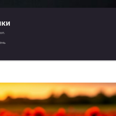
чки
оп.
день