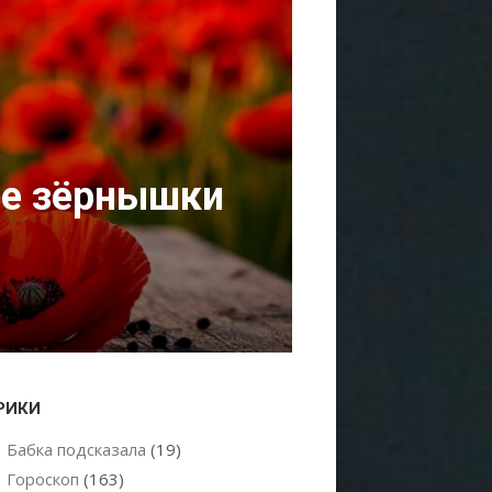
ые зёрнышки
РИКИ
Бабка подсказала
(19)
Гороскоп
(163)