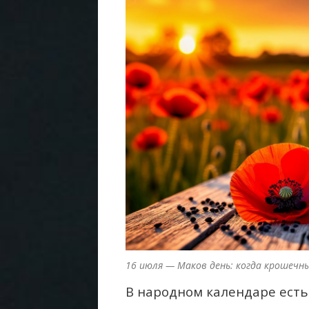
16 июля — Маков день: когда крошеч
В народном календаре есть