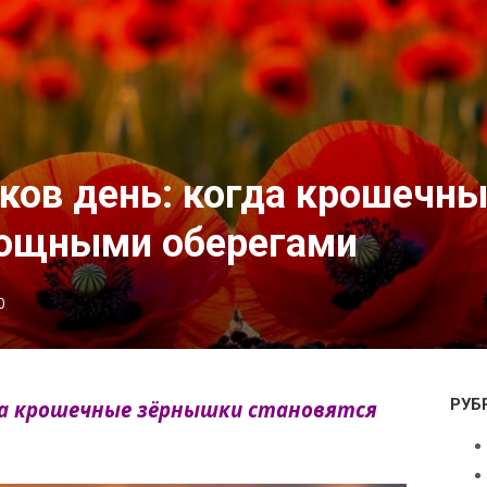
ков день: когда крошечн
мощными оберегами
0
РУБ
гда крошечные зёрнышки становятся