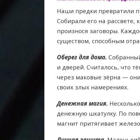
Наши предки превратили пр
Собирали его на рассвете, 
произнося заговоры. Кажд
существом, способным отра
Оберег для дома.
Собранный 
и дверей. Считалось, что т
через маковые зёрна — они
своих злых намерениях.
Денежная магия.
Несколько
денежную шкатулку. По пов
магнит притягивает железо
Личная защита.
Маленький