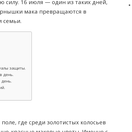
 силу. 16 июля — один из таких дней,
ёрнышки мака превращаются в
 семьи.
уалы защиты.
в день.
 день.
ий.
 поле, где среди золотистых колосьев
но-красные маковые цветы. Именно с