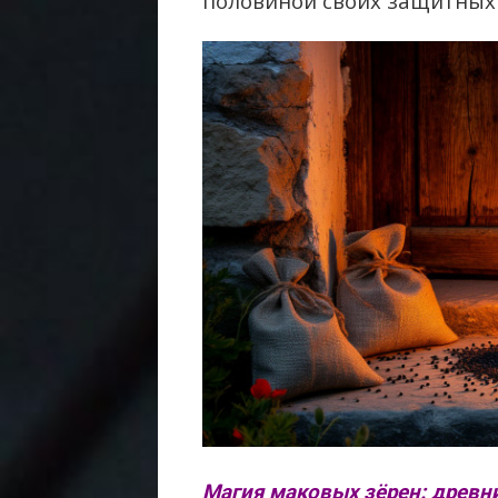
половиной своих защитных 
Магия маковых зёрен: древн