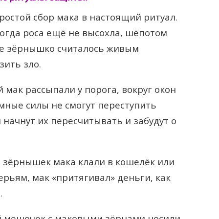
остой сбор мака в настоящий ритуал.
когда роса ещё не высохла, шёпотом
ое зёрнышко считалось живым
зить зло.
мак рассыпали у порога, вокруг окон
ёмные силы не смогут переступить
 начнут их пересчитывать и забудут о
 зёрнышек мака клали в кошелёк или
ерьям, мак «притягивал» деньги, как
.
 мешочек с маковыми зёрнами носили