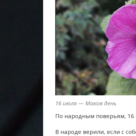
16 июля — Маков день
По народным поверьям, 16
В народе верили, если с со