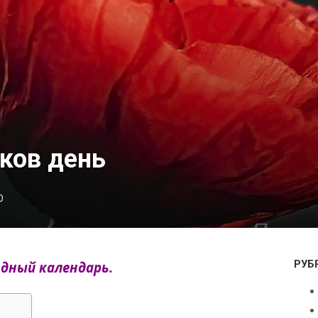
ков день
0
РУБ
одный календарь.