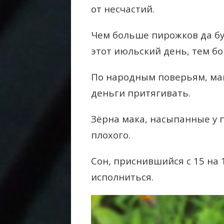
от несчастий.
Чем больше пирожков да бу
этот июльский день, тем б
По народным поверьям, мак
деньги притягивать.
Зёрна мака, насыпанные у п
плохого.
Сон, приснившийся с 15 на 
исполниться.