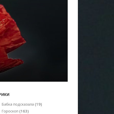
РИКИ
Бабка подсказала
(19)
Гороскоп
(163)