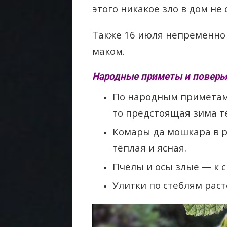
этого никакое зло в дом не
Также 16 июля непременно
маком.
Народные приметы и поверья
По народным приметам,
то предстоящая зима тё
Комары да мошкара в р
тёплая и ясная.
Пчёлы и осы злые — к 
Улитки по стеблям раст