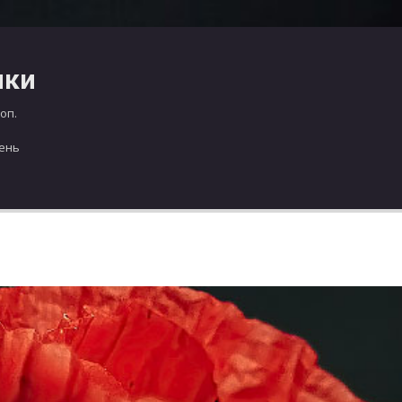
чки
оп.
день