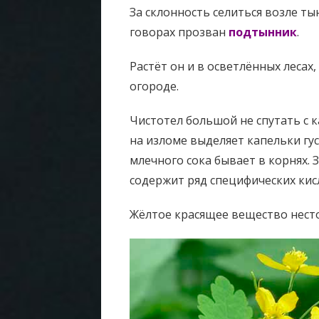
За склонность селиться возле ты
говорах прозван
подтынник
.
Растёт он и в осветлённых лесах,
огороде.
Чистотел большой не спутать с 
на изломе выделяет капельки гу
млечного сока бывает в корнях.
З
содержит ряд специфических кис
Жёлтое красящее вещество несто