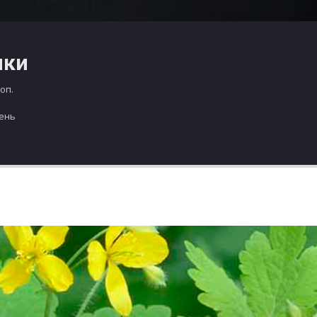
чки
оп.
день