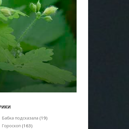
РИКИ
Бабка подсказала
(19)
Гороскоп
(163)