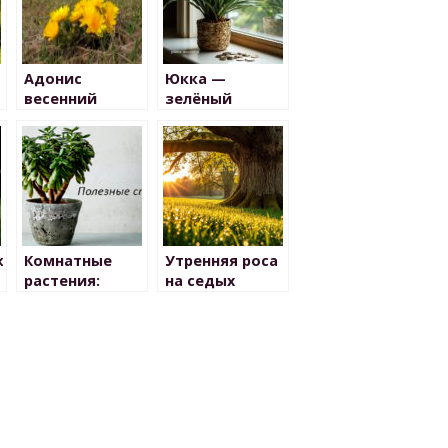
Адонис
Юкка —
весенний
зелёный
талисман: как
растение
может
привлечь
деньги и
счастье
к
Комнатные
Утренняя роса
растения:
на седых
ТОЛСТЯНКА
волосах
(Crássula,
«денежное
дерево»)