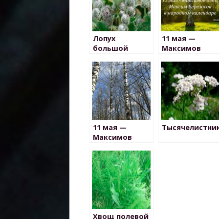
Лопух
11 мая —
большой
Максимов
день в
народном
календаре
11 мая —
Тысячелистни
Максимов
день
Хвощ полевой