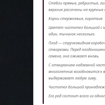
Стебли прямые, ребристые, го
верхние рассечены на крупные 
Корни стержневые, короткие.
Цветёт чистотел большой с м
один, тычинок несколько.
Плод — стручковидная коробоч
створками. Перед плодоношени
семена, она оживает вновь.
С отмиранием надземной част
многолетник возобновится к в
выдерживает любую зиму.
Чистотел большой принадлежи
Его род состоит всего из одно