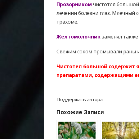
Прозорником
чистотел большой 
лечении болезни глаз. Млечный с
трахоме.
Желтомолочник
заменял также 
Свежим соком промывали раны и
Чистотел большой содержит я
препаратами, содержащими ег
Поддержать автора
Похожие Записи