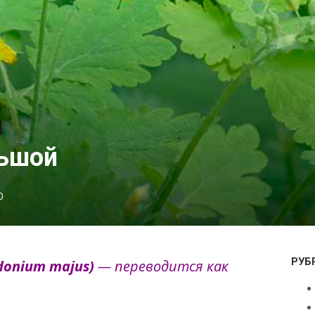
льшой
0
РУБ
donium majus)
— переводится как