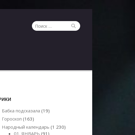
Поиск
Поиск
по:
РИКИ
Бабка подсказала
(19)
Гороскоп
(163)
Народный календарь
(1 230)
01. ЯНВАРЬ
(91)