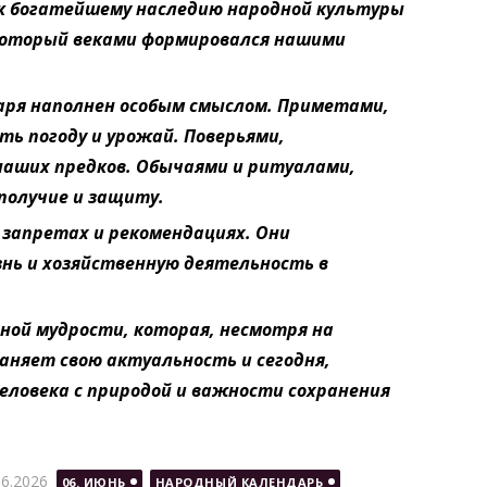
 к богатейшему наследию народной культуры
который веками формировался нашими
аря наполнен особым смыслом. Приметами,
ь погоду и урожай. Поверьями,
аших предков. Обычаями и ритуалами,
получие и защиту.
запретах и рекомендациях. Они
нь и хозяйственную деятельность в
ной мудрости, которая, несмотря на
раняет свою актуальность и сегодня,
человека с природой и важности сохранения
бликовано
06.2026
06. ИЮНЬ
НАРОДНЫЙ КАЛЕНДАРЬ