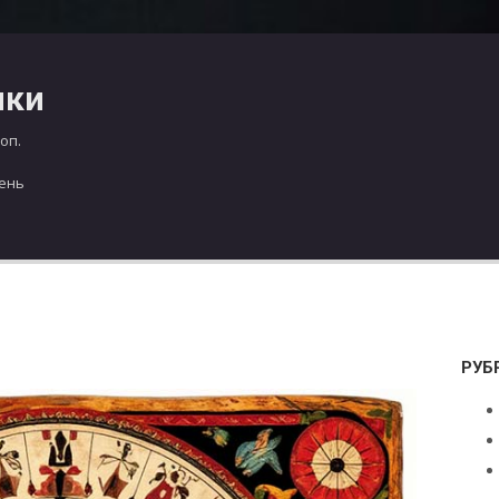
чки
оп.
день
РУБ