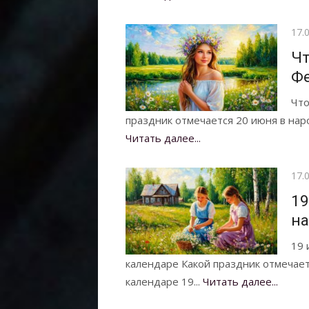
Опу
17.
Чт
Ф
Что
праздник отмечается 20 июня в наро
Читать далее...
Опу
17.
19
на
19 
календаре Какой праздник отмечае
календаре 19...
Читать далее...