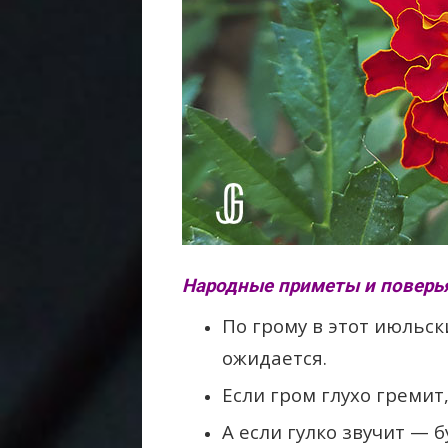
Народные приметы и поверья
По грому в этот июльс
ожидается.
Если гром глухо гремит,
А если гулко звучит — б