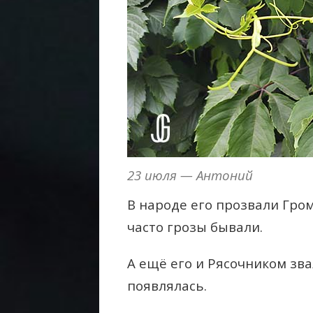
23 июля — Антоний
В народе его прозвали Гром
часто грозы бывали.
А ещё его и Рясочником звал
появлялась.