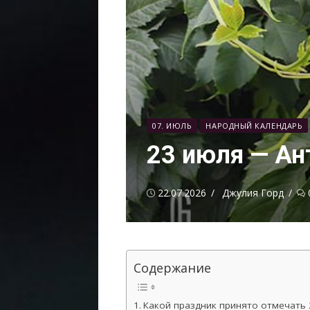
07. ИЮЛЬ
НАРОДНЫЙ КАЛЕНДАРЬ
23 июля — Ан
Опубликовано
Автор
22.07.2026
Джулия Горд
Содержание
Какой праздник принято отмечать 