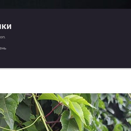
чки
оп.
день