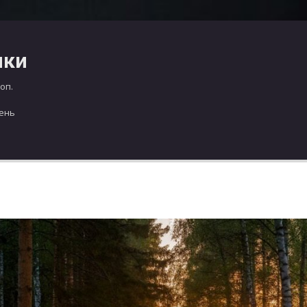
чки
оп.
день