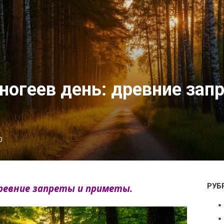
ногеев день: древние зап
0
РУБ
древние запреты и приметы.