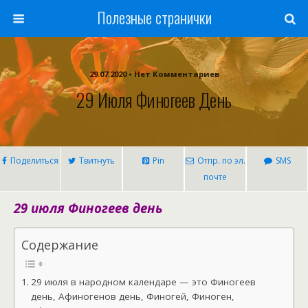
Полезные странички
29.07.2020 • Нет Комментариев
29 Июля Финогеев День
Поделиться
Твитнуть
Pin
Отпр. по эл.
SMS
почте
29 июля Финогеев день
Содержание
29 июля в народном календаре — это Финогеев
день, Афиногенов день, Финогей, Финоген,