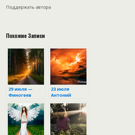
Поддержать автора
Похожие Записи
29 июля —
23 июля
Финогеев
Антоний
день: древние
Громоносец
запреты и
приметы