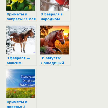
Приметы и
3 февраля в
запреты 11 мая
народном
календаре
3 февраля —
31 августа:
Максим-
Лошадиный
утешитель
праздник —
что
категорически
нельзя делать
+ древние
ритуалы для
привлечения
удачи
Приметы и
поверья 3