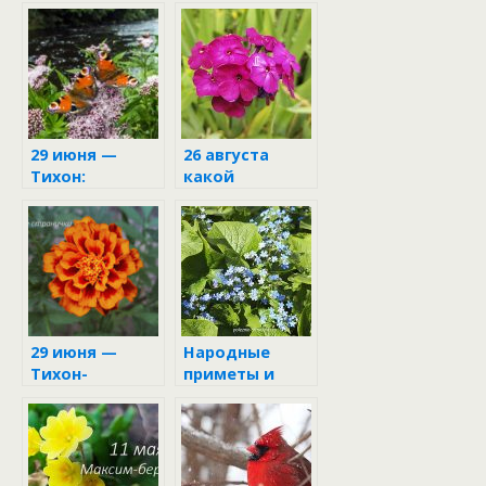
29 июня —
26 августа
Тихон:
какой
приметы и
праздник
народная
мудрость
29 июня —
Народные
Тихон-
приметы и
утешитель
запреты 11 мая