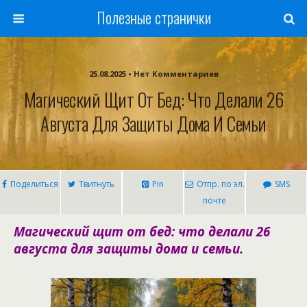
Полезные странички
25.08.2025 • Нет Комментариев
Магический Щит От Бед: Что Делали 26
Августа Для Защиты Дома И Семьи
Поделиться
Твитнуть
Pin
Отпр. по эл.
SMS
почте
Магический щит от бед: что делали 26
августа для защиты дома и семьи.