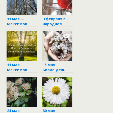
11 мая —
3 февраля в
Максимов
народном
день
календаре
11 мая —
15 мая —
Максимов
Борис-день
день в
народном
календаре
24 мая —
30 мая —