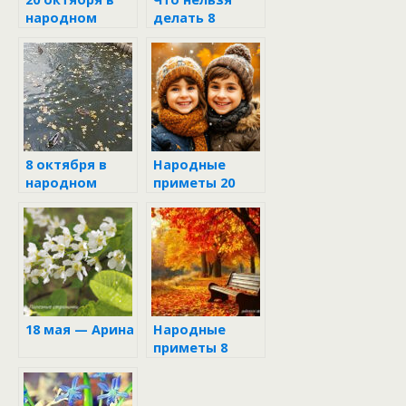
народном
делать 8
календаре
октября и что
обязательно
надо сделать в
день Сергея
Капустника
8 октября в
Народные
народном
приметы 20
календаре
октября
18 мая — Арина
Народные
приметы 8
октября