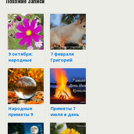
Похожие Записи
9 октября:
7 февраля
народные
Григорий
приметы и
Богослов
поверья
Народные
Приметы 7
приметы 9
июля в день
октября
Ивана Купалы