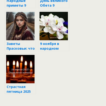
Народные
День Великого
приметы 9
Обета 9
ноября
ноября: что
категорически
нельзя делать,
чтобы не
сломать свою
судьбу
Заветы
9 ноября в
Прасковьи: что
народном
нельзя делать
календаре
в день
женской силы
27 октября
Страстная
пятница 2025
— 18 апреля