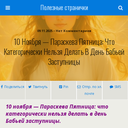
Полезные странички
09.11.2025 • Нет Комментариев
10 Ноября — Параскева Пятница: Что
Категорически Нельзя Делать В День Бабьей
Заступницы
Поделиться
Твитнуть
Pin
Отпр. по эл.
SMS
почте
10 ноября — Параскева Пятница: что
категорически нельзя делать в день
Бабьей заступницы.