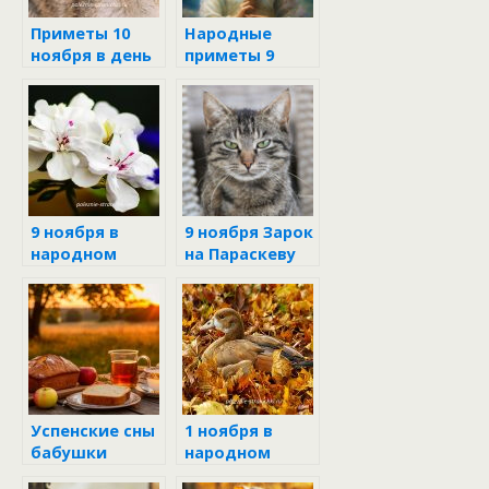
Приметы 10
Народные
ноября в день
приметы 9
Параскевы
ноября
Пятницы
9 ноября в
9 ноября Зарок
народном
на Параскеву
календаре
Успенские сны
1 ноября в
бабушки
народном
Параскевы
календаре