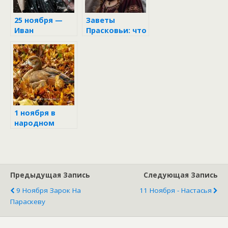
25 ноября —
Заветы
Иван
Прасковьи: что
Милостивый
нельзя делать
в день
женской силы
27 октября
1 ноября в
народном
календаре
Предыдущая Запись
Следующая Запись
9 Ноября Зарок На
11 Ноября - Настасья
Параскеву