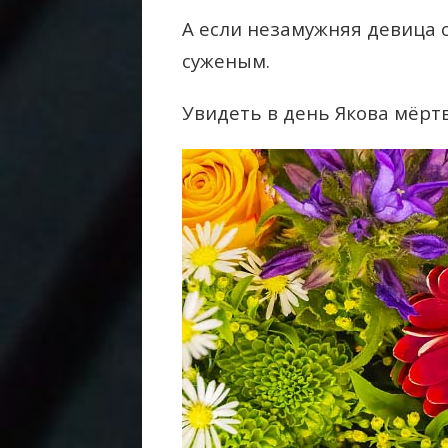
А если незамужняя девица с
суженым.
Увидеть в день Якова мёрт