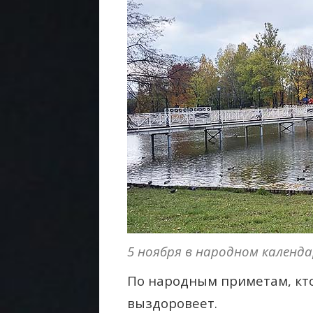
5 ноября в народном календа
По народным приметам, кто
выздоровеет.