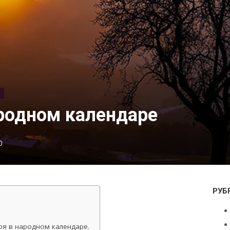
Ь
ародном календаре
0
РУБ
ря в народном календаре.