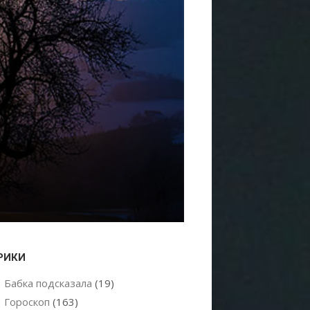
РИКИ
Бабка подсказала
(19)
Гороскоп
(163)