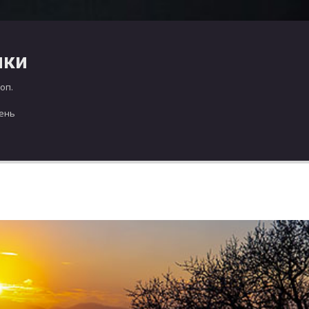
чки
оп.
день