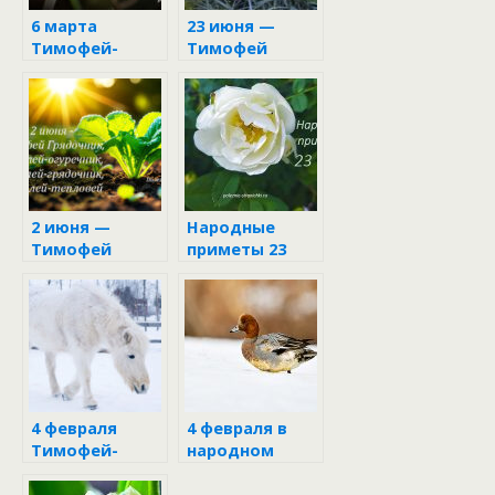
6 марта
23 июня —
Тимофей-
Тимофей
весновей
Знаменный
2 июня —
Народные
Тимофей
приметы 23
Грядочник и
июня
Фалалей-
огуречник
4 февраля
4 февраля в
Тимофей-
народном
полузимник
календаре