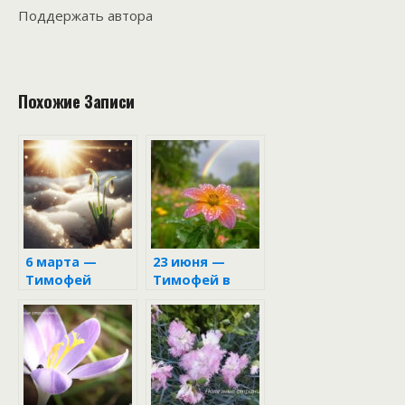
Поддержать автора
Похожие Записи
6 марта —
23 июня —
Тимофей
Тимофей в
Весновей:
народном
народные
календаре
приметы и
поверья дня