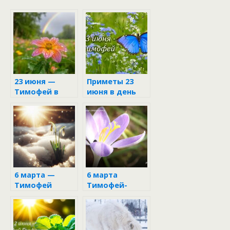
23 июня —
Приметы 23
Тимофей в
июня в день
народном
Тимофея
календаре
6 марта —
6 марта
Тимофей
Тимофей-
Весновей:
весновей
народные
приметы и
поверья дня