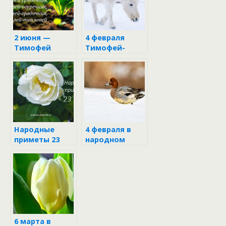
2 июня —
4 февраля
Тимофей
Тимофей-
Грядочник и
полузимник
Фалалей-
огуречник
Народные
4 февраля в
приметы 23
народном
июня
календаре
6 марта в