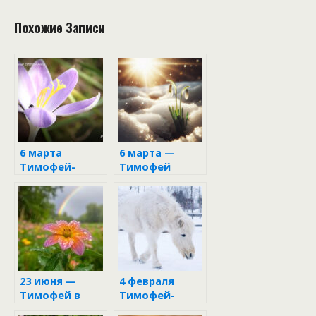
Похожие Записи
6 марта
6 марта —
Тимофей-
Тимофей
весновей
Весновей:
народные
приметы и
поверья дня
23 июня —
4 февраля
Тимофей в
Тимофей-
народном
полузимник