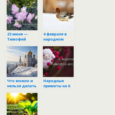
календаре
23 июня —
4 февраля в
Тимофей
народном
Знаменный
календаре
Что можно и
Народные
нельзя делать
приметы на 6
4 февраля в
марта
День Тимофея:
народные
приметы и
традиции