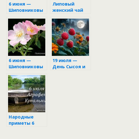
6 июня —
Липовый
Шиповниковы
женский чай
й цвет
6 июня —
19 июля —
Шиповниковы
День Сысоя и
й цвет
Еремея
Народные
приметы 6
июля в день
Аграфены