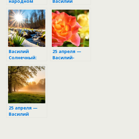
народном
Василий
календаре
Солнечный
Василий
25 апреля —
Солнечный:
Василий-
народный
парильщик
праздник 4
апреля
25 апреля —
Василий
Парильщик в
народном
календаре