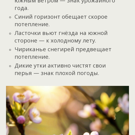
южным ветром — знак урожайного
года.
Синий горизонт обещает скорое
потепление.
Ласточки вьют гнёзда на южной
стороне — к холодному лету.
Чириканье снегирей предвещает
потепление.
Дикие утки активно чистят свои
перья — знак плохой погоды.