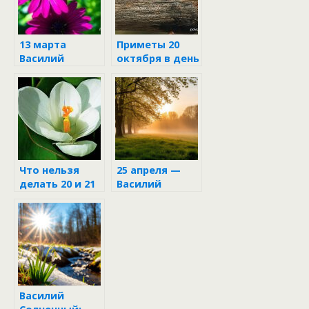
13 марта
Приметы 20
Василий
октября в день
Капельник
Сергия
зимнего
Что нельзя
25 апреля —
делать 20 и 21
Василий
марта
Парильщик в
народном
календаре
Василий