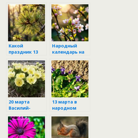
Какой
Народный
праздник 13
календарь на
марта:
20 марта
приметы и
запреты в
день Василия
Капельника
20 марта
13 марта в
Василий-
народном
капельник
календаре