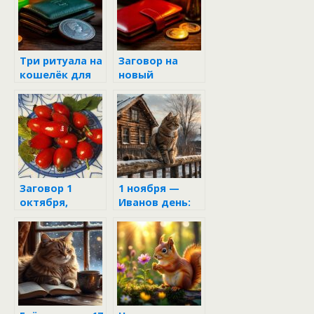
Три ритуала на
Заговор на
кошелёк для
новый
привлечения
кошелёк для
денег
привлечения
денег
Заговор 1
1 ноября —
октября,
Иванов день:
чтобы денег
что
много было
категорически
нельзя делать,
чтобы не
навлечь на
семью беду и
не остаться