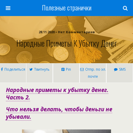
Полезные странички
28.11.2020 • Нет Комментариев
Народные Приметы К Убытку Денег
Поделиться
Твитнуть
Pin
Отпр. по эл.
SMS
почте
Народные приметы к убытку денег.
Часть 2.
Что нельзя делать, чтобы деньги не
убывали.