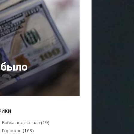
 было
РИКИ
Бабка подсказала
(19)
Гороскоп
(163)