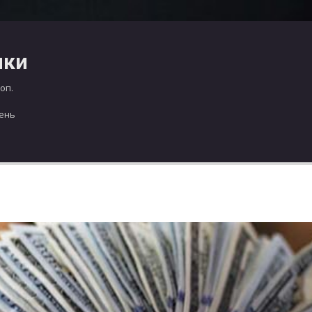
чки
оп.
день