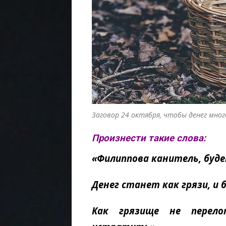
Заговор 24 октября, чтобы денег мног
Произнести такие слова:
«Филиппова канитель, буде
Денег станет как грязи, и 
Как грязище не перел