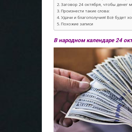
Заговор 24 октября, чтобы денег м
Произнести такие слова:
Удачи и благополучия! Всё будет х
Похожие записи
В народном календаре 24 ок