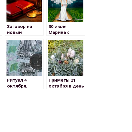
Заговор на
30 июля
новый
Марина с
кошелёк для
Лазарем
привлечения
денег
Ритуал 4
Приметы 21
октября,
октября в день
чтобы деньги
Трифона и
водились
Пелагеи