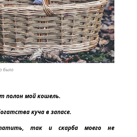
о было
т полон мой кошель.
богатства куча в запасе.
опатить, так и скарба моего не