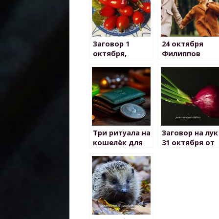
Заговор 1
24 октября
октября,
Филиппов
чтобы денег
день
много было
Три ритуала на
Заговор на лук
кошелёк для
31 октября от
привлечения
плохих людей
денег