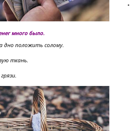
енег много было.
на дно положить солому.
вую ткань.
грязи.