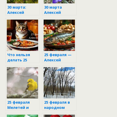
30 марта:
30 марта
Алексей
Алексей
Тёплый в
Тёплый
народном
календаре
Что нельзя
25 февраля —
делать 25
Алексей
февраля и
Рыбный:
почему,
приметы и
народные
запреты дня
приметы и
запреты в
день Алексея
Рыбного
25 февраля
25 февраля в
Мелетей и
народном
Алексей
календаре