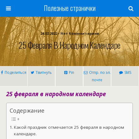
Полезные странички
24.02.2022 • Нет Комментариев
25 Февраля В Народном Календаре
Поделиться
Твитнуть
Pin
Отпр. по эл.
SMS
почте
25 февраля в народном календаре
Содержание
Какой праздник отмечается 25 февраля в народном
календаре.