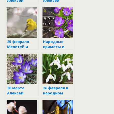
Алексей
Алексей
Тёплый в
Рыбный:
народном
приметы и
календаре
запреты дня
25 февраля
Народные
Мелетей и
приметы и
Алексей
запреты 30
марта
30 марта
26 февраля в
Алексей
народном
Тёплый
календаре