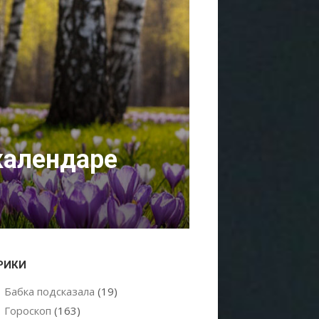
календаре
РИКИ
Бабка подсказала
(19)
Гороскоп
(163)