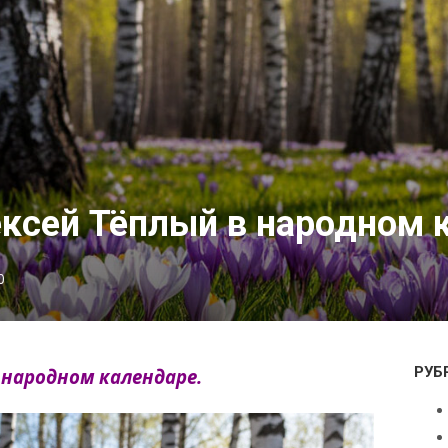
ексей Тёплый в народном 
0
РУБ
 народном календаре.