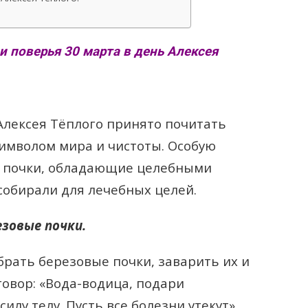
и поверья 30 марта в день Алексея
Алексея Тёплого принято почитать
символом мира и чистоты. Особую
 почки, обладающие целебными
 собирали для лечебных целей.
езовые почки.
брать березовые почки, заварить их и
говор: «Вода-водица, подари
силу телу. Пусть все болезни утекут».