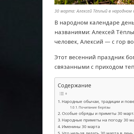
30 марта: Алексей Тёплый в народном 
В народном календаре день
названиями: Алексей Тёплы
человек, Алексий — с гор в
Этот весенний праздник бо
связанными с приходом те
Содержание
Народные обычаи, традиции и пове
Почитание берёзы
Особые обряды и приметы 30 марта
Народные приметы на погоду 30 ма
Именины 30 марта
Что нельзя делать 30 марта в день