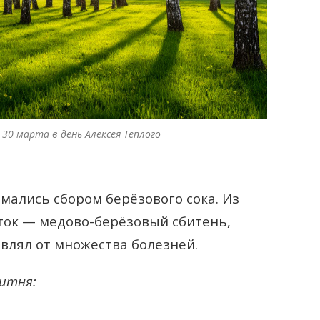
30 марта в день Алексея Тёплого
мались сбором берёзового сока. Из
ток — медово-берёзовый сбитень,
авлял от множества болезней.
битня: