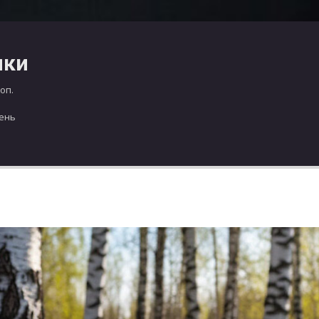
чки
оп.
день