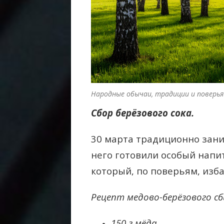
Народные обычаи, традиции и поверья 
Сбор берёзового сока.
30 марта традиционно зани
него готовили особый напи
который, по поверьям, изб
Рецепт медово-берёзового с
150 г мёда