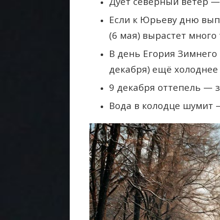
Дует северный ветер —
Если к Юрьеву дню вып
(6 мая) вырастет много
В день Егория Зимнего
декабря) ещё холоднее 
9 декабря оттепель — з
Вода в колодце шумит 