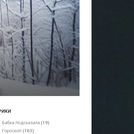
РИКИ
Бабка подсказала
(19)
Гороскоп
(163)