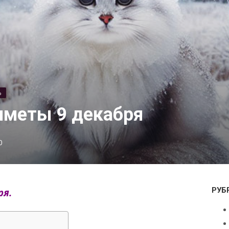
Ь
иметы 9 декабря
0
РУБ
ря.