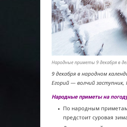
Народные приметы 9 декабря в де
9 декабря в народном календ
Егорий — волчий заступник,
Народные приметы на погоду
По народным приметам,
предстоит суровая зима