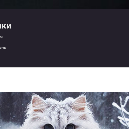
чки
оп.
день