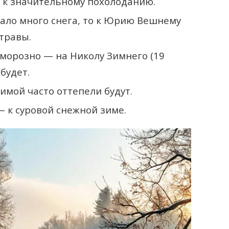
 к значительному похолоданию.
ало много снега, то к Юрию Вешнему
 травы.
 морозно — на Николу Зимнего (19
будет.
имой часто оттепели будут.
— к суровой снежной зиме.