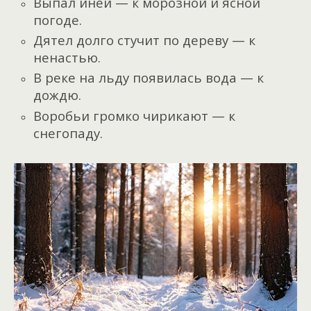
Выпал иней — к морозной и ясной
погоде.
Дятел долго стучит по дереву — к
ненастью.
В реке на льду появилась вода — к
дождю.
Воробьи громко чирикают — к
снегопаду.